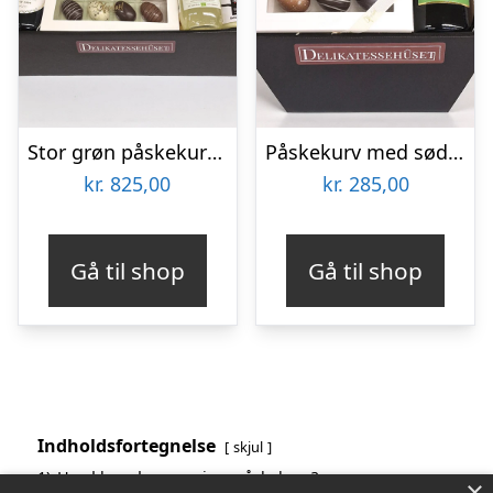
Stor grøn påskekurv med cava, øl, og lækre snacks
Påskekurv med sød hvidvin og chokolade
kr.
825,00
kr.
285,00
Gå til shop
Gå til shop
Indholdsfortegnelse
skjul
1)
Hvad kan der være i en påskekurv?
×