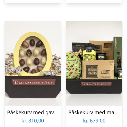
Påskekurv med gaveæske med påskeæg
Påskekurv med masser af dansk lakrids
kr.
310,00
kr.
679,00