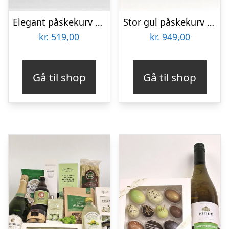
Elegant påskekurv med lemonade, vingummi og chokolade
Stor gul påskekurv 2026
kr.
519,00
kr.
949,00
Gå til shop
Gå til shop